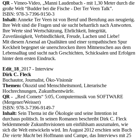
QR -
Vimeo-Video, „Manni Laudenbach - mit 1,30 Meter durch die
große Welt “Budder bei die Fische - Der Ter Veen Talk”.
ISBN: 978-3-7396-9150-3
Inhalt:
Anneke Ter Veen ist von Beruf und Berufung aus neugierig.
Ihre Welt sind die Fragen und sie sucht beharrlich nach Antworten.
Ihre Werte sind Wertschätzung, Ehrlichkeit, Integrität,
Zuverlässigkeit, Verbindlichkeit, Freude, Lachen und Liebe!
Mit diesem Arsenal an Qualitäten und einer sympathischen Spur
Keckheit begegnet sie unerschrocken ihren Mitmenschen aus dem
Lebensalltag und sucht nach Geschichten, Schicksalen und Erfolgen
hinter dem ersten Eindruck.
Edit_18
_2017 - Interview
Dirk C. Fleck
Buchautor, Journalist, Öko-Visionär
Themen:
Ökozid und Menschheitsmord, Literarische
Hochrechnungen, Zukunftsentwürfe.
QR -
„Red Comets“ 5:05, Computermusik von SOFTWARE
(Mergener/Weisser)
ISBN: 978-3-7396-9149-7
Inhalt:
Sein Thema ist die Ökologie und seine Intention ist
durchaus politisch. In seinen Romanen beschreibt Dirk C. Fleck
beklemmende Zukunftsvisionen um einfühlsam auszumalen, wie
sich die Welt entwickeln wird. Im August 2012 erschien sein Buch
Die vierte Macht
bei Hoffmann und Campe, das Interviews mit 25