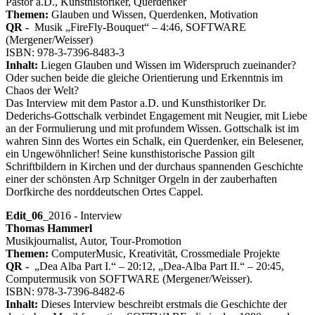
Pastor a.D., Kunsthistoriker, Querdenker
Themen:
Glauben und Wissen, Querdenken, Motivation
QR -
Musik „FireFly-Bouquet“ – 4:46, SOFTWARE
(Mergener/Weisser)
ISBN: 978-3-7396-8483-3
Inhalt:
Liegen Glauben und Wissen im Widerspruch zueinander?
Oder suchen beide die gleiche Orientierung und Erkenntnis im
Chaos der Welt?
Das Interview mit dem Pastor a.D. und Kunsthistoriker Dr.
Dederichs-Gottschalk verbindet Engagement mit Neugier, mit Liebe
an der Formulierung und mit profundem Wissen. Gottschalk ist im
wahren Sinn des Wortes ein Schalk, ein Querdenker, ein Belesener,
ein Ungewöhnlicher! Seine kunsthistorische Passion gilt
Schriftbildern in Kirchen und der durchaus spannenden Geschichte
einer der schönsten Arp Schnitger Orgeln in der zauberhaften
Dorfkirche des norddeutschen Ortes Cappel.
Edit_06
_2016 - Interview
Thomas Hammerl
Musikjournalist, Autor, Tour-Promotion
Themen:
ComputerMusic, Kreativität, Crossmediale Projekte
QR -
„Dea Alba Part I.“ – 20:12, „Dea-Alba Part II.“ – 20:45,
Computermusik von SOFTWARE (Mergener/Weisser).
ISBN: 978-3-7396-8482-6
Inhalt:
Dieses Interview beschreibt erstmals die Geschichte der