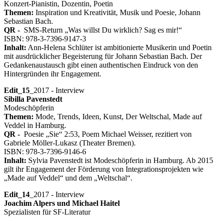
Konzert-Pianistin, Dozentin, Poetin
Themen:
Inspiration und Kreativität, Musik und Poesie, Johann
Sebastian Bach.
QR -
SMS-Return „Was willst Du wirklich? Sag es mir!“
ISBN: 978-3-7396-9147-3
Inhalt:
Ann-Helena Schlüter ist ambitionierte Musikerin und Poetin
mit ausdrücklicher Begeisterung für Johann Sebastian Bach. Der
Gedankenaustausch gibt einen authentischen Eindruck von den
Hintergründen ihr Engagement.
Edit_15
_2017 - Interview
Sibilla Pavenstedt
Modeschöpferin
Themen:
Mode, Trends, Ideen, Kunst, Der Weltschal, Made auf
Veddel in Hamburg.
QR -
Poesie „Sie“ 2:53, Poem Michael Weisser, rezitiert von
Gabriele Möller-Lukasz (Theater Bremen).
ISBN: 978-3-7396-9146-6
Inhalt:
Sylvia Pavenstedt ist Modeschöpferin in Hamburg. Ab 2015
gilt ihr Engagement der Förderung von Integrationsprojekten wie
„Made auf Veddel“ und dem „Weltschal“.
Edit_14
_2017 - Interview
Joachim Alpers und Michael Haitel
Spezialisten für SF-Literatur