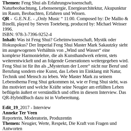
Themen:
Feng Shui als Erfahrungswissenschaft,
Naturbeobachtung, Lebensenergie, Energiearchitektur, Akupunktur
im Raum, Beobachten, Erfahren und Wissen.
QR -
G.E.N.E. - „Only Music “ 11:00. Composed by: De Mallio &
Binelli, played by Steven Toeteberg, produced by: Michael Weisser
1996.
ISBN: 978-3-7396-9252-4
Inhalt:
Was ist Feng Shui? Geheimwissenschaft, Mystik oder
Hokuspokus? Der Imperial Feng Shui Master Mark Sakautzky sieht
im ausgewogenen Verhältnis von „Wind und Wasser“ eine
komplexe Harmonielehre, die als Kunsthandwerk erlernt, stets
weiterentwickelt und an folgende Generationen weitergegeben wird.
Feng Shui ist für ihn als „Mysterium der Leere“ nicht nur Beruf und
Berufung sondern eine Kunst, das Leben im Einklang mit Natur,
Technik und Mensch zu leben. Wie Master Mark zu seinem
Lebensthema Feng Shui gekommen ist, wie er Feng Shui sieht, was
ihn motiviert und welche Kräfte seine Neugier am erfüllten Leben
beflügeln äußert er verständlich und offen in diesem Interview. Das
QR-HybridBuch dazu ist in Vorbereitung.
Edit_19
_2017 - Interview
Anneke Ter Veen
Reporterin, Moderatorin, Produzentin
Themen:
Neugier, Werte, Respekt, Die Kraft von Fragen und
Antworten