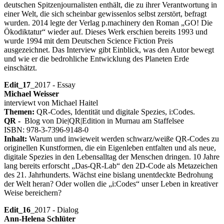
deutschen Spitzenjournalisten enthält, die zu ihrer Verantwortung in
einer Welt, die sich scheinbar gewissenlos selbst zerstört, befragt
wurden. 2014 legte der Verlag p.machinery den Roman „GO! Die
Ökodiktatur“ wieder auf. Dieses Werk erschien bereits 1993 und
wurde 1994 mit dem Deutschen Science Fiction Preis
ausgezeichnet. Das Interview gibt Einblick, was den Autor bewegt
und wie er die bedrohliche Entwicklung des Planeten Erde
einschätzt.
Edit_17
_2017 - Essay
Michael Weisser
interviewt von Michael Haitel
Themen:
QR-Codes, Identität und digitale Spezies, i:Codes.
QR -
Blog von Die|QR|Edition in Murnau am Staffelsee
ISBN: 978-3-7396-9148-0
Inhalt:
Warum und inwieweit werden schwarz/weiße QR-Codes zu
originellen Kunstformen, die ein Eigenleben entfalten und als neue,
digitale Spezies in den Lebensalltag der Menschen dringen. 10 Jahre
lang bereits erforscht „Das-QR-Lab“ den 2D-Code als Metazeichen
des 21. Jahrhunderts. Wächst eine bislang unentdeckte Bedrohung
der Welt heran? Oder wollen die „i:Codes“ unser Leben in kreativer
Weise bereichern?
Edit_16
_2017 - Dialog
Ann-Helena Schlüter