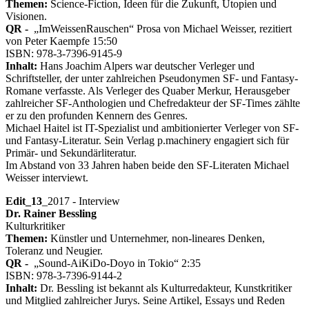
Themen:
Science-Fiction, Ideen für die Zukunft, Utopien und
Visionen.
QR -
„ImWeissenRauschen“ Prosa von Michael Weisser, rezitiert
von Peter Kaempfe 15:50
ISBN: 978-3-7396-9145-9
Inhalt:
Hans Joachim Alpers war deutscher Verleger und
Schriftsteller, der unter zahlreichen Pseudonymen SF- und Fantasy-
Romane verfasste. Als Verleger des Quaber Merkur, Herausgeber
zahlreicher SF-Anthologien und Chefredakteur der SF-Times zählte
er zu den profunden Kennern des Genres.
Michael Haitel ist IT-Spezialist und ambitionierter Verleger von SF-
und Fantasy-Literatur. Sein Verlag p.machinery engagiert sich für
Primär- und Sekundärliteratur.
Im Abstand von 33 Jahren haben beide den SF-Literaten Michael
Weisser interviewt.
Edit_13
_2017 - Interview
Dr. Rainer Bessling
Kulturkritiker
Themen:
Künstler und Unternehmer, non-lineares Denken,
Toleranz und Neugier.
QR -
„Sound-AiKiDo-Doyo in Tokio“ 2:35
ISBN: 978-3-7396-9144-2
Inhalt:
Dr. Bessling ist bekannt als Kulturredakteur, Kunstkritiker
und Mitglied zahlreicher Jurys. Seine Artikel, Essays und Reden