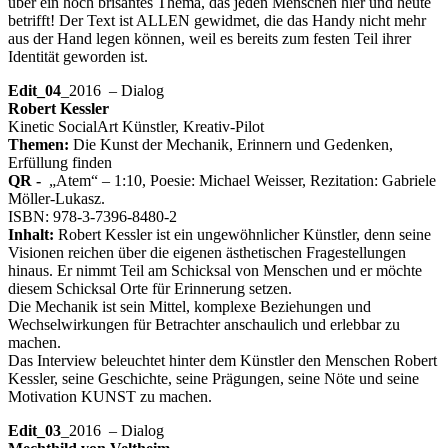
über ein hoch brisantes Thema, das jeden Menschen hier und heute
betrifft! Der Text ist ALLEN gewidmet, die das Handy nicht mehr
aus der Hand legen können, weil es bereits zum festen Teil ihrer
Identität geworden ist.
Edit_04
_2016 – Dialog
Robert Kessler
Kinetic SocialArt Künstler, Kreativ-Pilot
Themen:
Die Kunst der Mechanik, Erinnern und Gedenken,
Erfüllung finden
QR -
„Atem“ – 1:10, Poesie: Michael Weisser, Rezitation: Gabriele
Möller-Lukasz.
ISBN: 978-3-7396-8480-2
Inhalt:
Robert Kessler ist ein ungewöhnlicher Künstler, denn seine
Visionen reichen über die eigenen ästhetischen Fragestellungen
hinaus. Er nimmt Teil am Schicksal von Menschen und er möchte
diesem Schicksal Orte für Erinnerung setzen.
Die Mechanik ist sein Mittel, komplexe Beziehungen und
Wechselwirkungen für Betrachter anschaulich und erlebbar zu
machen.
Das Interview beleuchtet hinter dem Künstler den Menschen Robert
Kessler, seine Geschichte, seine Prägungen, seine Nöte und seine
Motivation KUNST zu machen.
Edit_03
_2016 – Dialog