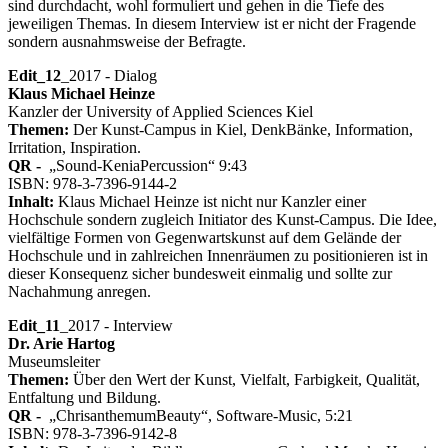
sind durchdacht, wohl formuliert und gehen in die Tiefe des
jeweiligen Themas. In diesem Interview ist er nicht der Fragende
sondern ausnahmsweise der Befragte.
Edit_12
_2017 - Dialog
Klaus Michael Heinze
Kanzler der University of Applied Sciences Kiel
Themen:
Der Kunst-Campus in Kiel, DenkBänke, Information,
Irritation, Inspiration.
QR -
„Sound-KeniaPercussion“ 9:43
ISBN: 978-3-7396-9144-2
Inhalt:
Klaus Michael Heinze ist nicht nur Kanzler einer
Hochschule sondern zugleich Initiator des Kunst-Campus. Die Idee,
vielfältige Formen von Gegenwartskunst auf dem Gelände der
Hochschule und in zahlreichen Innenräumen zu positionieren ist in
dieser Konsequenz sicher bundesweit einmalig und sollte zur
Nachahmung anregen.
Edit_11
_2017 - Interview
Dr. Arie Hartog
Museumsleiter
Themen:
Über den Wert der Kunst, Vielfalt, Farbigkeit, Qualität,
Entfaltung und Bildung.
QR -
„ChrisanthemumBeauty“, Software-Music, 5:21
ISBN: 978-3-7396-9142-8