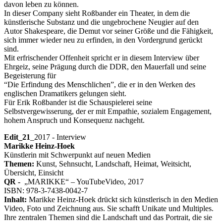
davon leben zu können.
In dieser Company sieht Roßbander ein Theater, in dem die
künstlerische Substanz und die ungebrochene Neugier auf den
Autor Shakespeare, die Demut vor seiner Größe und die Fähigkeit,
sich immer wieder neu zu erfinden, in den Vordergrund gerückt
sind.
Mit erfrischender Offenheit spricht er in diesem Interview über
Ehrgeiz, seine Prägung durch die DDR, den Mauerfall und seine
Begeisterung für
“Die Erfindung des Menschlichen”, die er in den Werken des
englischen Dramatikers gelungen sieht.
Für Erik Roßbander ist die Schauspielerei seine
Selbstvergewisserung, der er mit Empathie, sozialem Engagement,
hohem Anspruch und Konsequenz nachgeht.
Edit_21
_2017 - Interview
Marikke Heinz-Hoek
Künstlerin mit Schwerpunkt auf neuen Medien
Themen:
Kunst, Sehnsucht, Landschaft, Heimat, Weitsicht,
Übersicht, Einsicht
QR -
„MARIKKE“ – YouTubeVideo, 2017
ISBN: 978-3-7438-0042-7
Inhalt:
Marikke Heinz-Hoek drückt sich künstlerisch in den Medien
Video, Foto und Zeichnung aus. Sie schafft Unikate und Multiples.
Ihre zentralen Themen sind die Landschaft und das Portrait, die sie