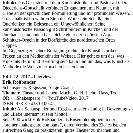
Inhalt:
Das Gespräch mit dem Kunsthistoriker und Pastor a.D. Dr.
Diederichs-Gottschalk verbindet Engagement mit Neugier, mit
Liebe an der sprachlichen Formulierung und mit profundem Wissen.
Gottschalk ist im wahren Sinn des Wortes ein Schalk, ein
Querdenker, ein Belesener, ein Ungewöhnlicher! Seine
kunsthistorische Passion gilt Schriftbildern in Kirchen und der
durchaus spannenden Geschichte einer der schönsten Arp-
Schnitger-Orgeln in der Dorfkirche des norddeutschen Ortes
Cappel.
Im Gegenzug zu seiner Befragung richtet der Kunsthistoriker
Fragen an den Medienkünstler Weisser. Hier geht es um das, was
Kunst als Beruf und Berufung sein kann und um das, was Kunst als
Methode die Welt zu erforschen leisten kann.
Edit_22
_2017 - Interview
Erik Roßbander
Schauspieler, Regisseur, Stage-Coach
Themen:
Theater und Leben, Macht, Geld, Liebe, Hass, Tod
QR -
„Shakespeare!“ – YouTubeVideo, 2017
ISBN: 978-3-7438-0100-4
Inhalt:
Als Schauspieler und Regisseur ist er ständig in Bewegung -
und „Lebe unernst“ ist sein Motto!
Seit 1990 wirkt Erik Roßbander als Ensemblemitglied in der
“bremer shakespeare company”, deren vereinendes Ziel es ist, den
aufrechten Gang zu praktizieren, gutes Theater zu machen und