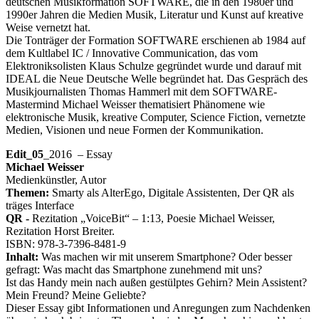
deutschen Musikformation SOFTWARE, die in den 1980er und
1990er Jahren die Medien Musik, Literatur und Kunst auf kreative
Weise vernetzt hat.
Die Tonträger der Formation SOFTWARE erschienen ab 1984 auf
dem Kultlabel IC / Innovative Communication, das vom
Elektroniksolisten Klaus Schulze gegründet wurde und darauf mit
IDEAL die Neue Deutsche Welle begründet hat. Das Gespräch des
Musikjournalisten Thomas Hammerl mit dem SOFTWARE-
Mastermind Michael Weisser thematisiert Phänomene wie
elektronische Musik, kreative Computer, Science Fiction, vernetzte
Medien, Visionen und neue Formen der Kommunikation.
Edit_05
_2016 – Essay
Michael Weisser
Medienkünstler, Autor
Themen:
Smarty als AlterEgo, Digitale Assistenten, Der QR als
träges Interface
QR -
Rezitation „VoiceBit“ – 1:13, Poesie Michael Weisser,
Rezitation Horst Breiter.
ISBN: 978-3-7396-8481-9
Inhalt:
Was machen wir mit unserem Smartphone? Oder besser
gefragt: Was macht das Smartphone zunehmend mit uns?
Ist das Handy mein nach außen gestülptes Gehirn? Mein Assistent?
Mein Freund? Meine Geliebte?
Dieser Essay gibt Informationen und Anregungen zum Nachdenken